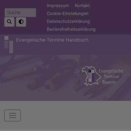
Direkt
Fußbereichsmenü
Impressum
Kontakt
zum
Cookie-Einstellungen
Suche
Inhalt
Datenschutzerklärung
Barrierefreiheitserklärung
Evangelische-Termine Handbuch
Hauptnavigation