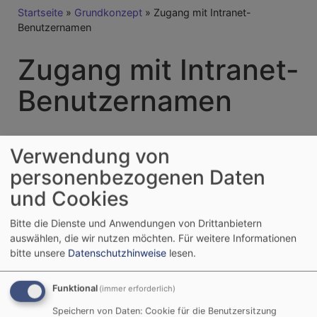
Breadcrumb
Startseite
Grundkonzept
Zugang mit Intranet-
Benutzernamen
Zugang mit Intranet-
Benutzernamen
Es besteht die Möglichkeit, dass Sie sich mit ihrem
Verwendung von
persönlichen Intranet-Benutzernamen bei
personenbezogenen Daten
evangelische-termine.de anmelden, sofern Sie die
und Cookies
Verknüpfung mit dem Intranet
vorher eingerichtet
haben.
Bitte die Dienste und Anwendungen von Drittanbietern
auswählen, die wir nutzen möchten.
Für weitere Informationen
Um diese Verknüpfung einzurichten, tragen Sie
bitte unsere
Datenschutzhinweise
lesen.
Eigene Daten
bitte unter dem Menüpunkt
in das
Weitere Bearbeiter
Feld
ihren persönlichen Intranet-
Funktional
(immer erforderlich)
Benutzernamen ein.
Speichern von Daten: Cookie für die Benutzersitzung
Geben Sie dort bitte keinerlei Passwörter ein!