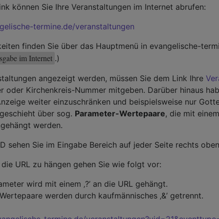
nk können Sie Ihre Veranstaltungen im Internet abrufen:
gelische-termine.de/veranstaltungen
eiten finden Sie über das Hauptmenü in evangelische-term
gabe im Internet
.)
taltungen angezeigt werden, müssen Sie dem Link Ihre
Ver
oder Kirchenkreis-Nummer mitgeben. Darüber hinaus hab
Anzeige weiter einzuschränken und beispielsweise nur Gott
 geschieht über sog.
Parameter-Wertepaare
, die mit eine
ngehängt werden.
-ID sehen Sie im Eingabe Bereich auf jeder Seite rechts oben
die URL zu hängen gehen Sie wie folgt vor:
ameter wird mit einem ‚?’ an die URL gehängt.
 Wertepaare werden durch kaufmännisches ‚&’ getrennt.
vangelische-termine.de/veranstaltungen?vid=21&eventtyp