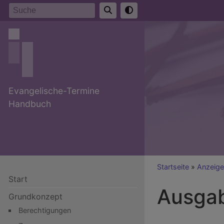
Direkt
Suche
zum
Inhalt
Evangelische-Termine
Handbuch
Breadcr
Startseite
Anzeige
Start
Ausga
Grundkonzept
Berechtigungen