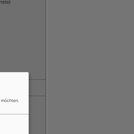
nste)
all oder
=high
n möchten.