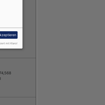
akzeptieren
siert mit Klaro!
74,568
l