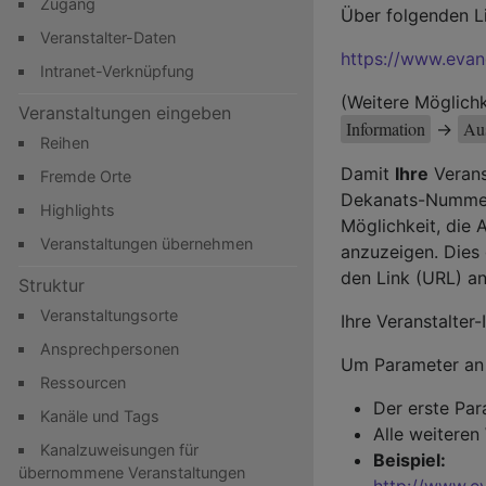
Zugang
Über folgenden Li
Veranstalter-Daten
https://www.evan
Intranet-Verknüpfung
(Weitere Möglichk
Veranstaltungen eingeben
Information
Aus
->
Reihen
Damit
Ihre
Verans
Fremde Orte
Dekanats-Nummer 
Highlights
Möglichkeit, die 
Veranstaltungen übernehmen
anzuzeigen. Dies
den Link (URL) a
Struktur
Veranstaltungsorte
Ihre Veranstalter
Ansprechpersonen
Um Parameter an 
Ressourcen
Der erste Par
Kanäle und Tags
Alle weiteren
Kanalzuweisungen für
Beispiel:
übernommene Veranstaltungen
http://www.e