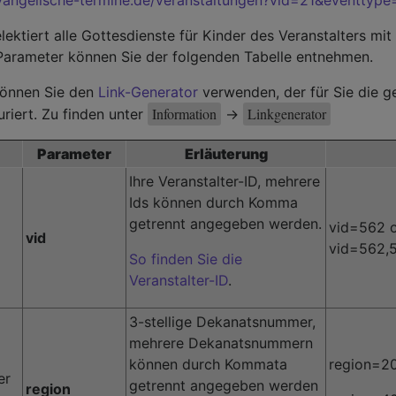
lektiert alle Gottesdienste für Kinder des Veranstalters mit 
Parameter können Sie der folgenden Tabelle entnehmen.
 können Sie den
Link-Generator
verwenden, der für Sie die g
Information
Linkgenerator
riert. Zu finden unter
->
Parameter
Erläuterung
Ihre Veranstalter-ID, mehrere
Ids können durch Komma
getrennt angegeben werden.
vid=562 
vid
vid=562,
So finden Sie die
Veranstalter-ID
.
3-stellige Dekanatsnummer,
mehrere Dekanatsnummern
können durch Kommata
region=2
er
getrennt angegeben werden
region