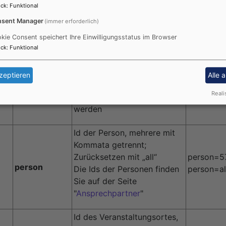
16 => Frauen
ck
:
Funktional
17 => Männer
sent Manager
(immer erforderlich)
20 => Familien
people
people=5
kie Consent speichert Ihre Einwilligungsstatus im Browser
25 => Erwachsene
ck
:
Funktional
30 => Senioren
35 => besondere Zielgruppe
zeptieren
Alle 
mehrere Ids können durch
Reali
Komma getrennt angegeben
werden
Id der Person, mehrere mit
Kommata getrennt;
Zurücksetzen mit „all“
person=5
person
Die Ids der Personen finden
person=al
Sie auf der Seite
"
Ansprechpartner
"
Id des Veranstaltungsortes,