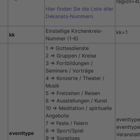
region=4
Hier finden Sie die Liste aller
Dekanats-Nummern.
Einstellige Kirchenkreis-
kk=1
kk
Nummer (1-6)
1 => Gottesdienste
2 => Gruppen / Kreise
3 => Fortbildungen /
Seminare / Vorträge
4 => Konzerte / Theater /
Musik
5 => Freizeiten / Reisen
6 => Ausstellungen / Kunst
10 => Meditation / spirituelle
Angebote
eventtyp
7 => Feste / Feiern
eventtype
8 => Sport/Spiel
eventtype
Veranstal
9 => Sonstiges