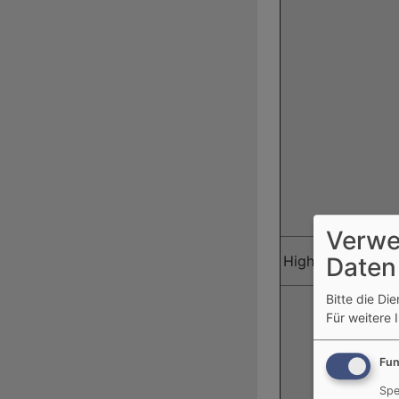
Verwe
Highlight
Daten
Bitte die Di
Für weitere 
Fun
Spe