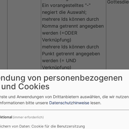
Gottesdie
Ein vorangestelltes "-"
negiert die Auswahl;
mehrere Ids können durch
Komma getrennt angegeben
werden (=ODER
Verknüpfung)
mehrere Ids können durch
Punkt getrennt angegeben
werden (= UND
Verknüpfung)
ndung von personenbezogenen
highlight=
highlight
high / all
 und Cookies
highlight
0 => Alle
enste und Anwendungen von Drittanbietern auswählen, die wir nutze
Informationen bitte unsere
Datenschutzhinweise
lesen.
5 => Kinder
40 => Konfirmanden
10 => Jugendliche
ktional
(immer erforderlich)
15 => Junge Erwachsene
ichern von Daten: Cookie für die Benutzersitzung