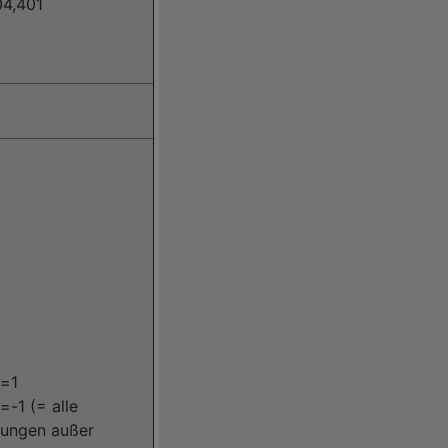
04,401
e=1
=-1 (= alle
tungen außer