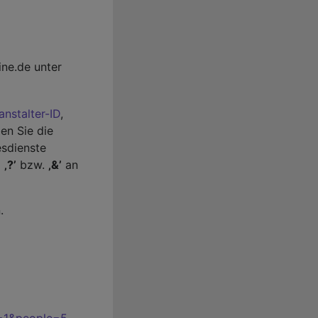
ine.de unter
anstalter-ID
,
en Sie die
esdienste
m
‚?’
bzw.
‚&’
an
.
e=1&people=5