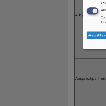
Zwe
Con
Zielgruppe
Coo
Zwe
Auswahl ak
Ansprechpartner