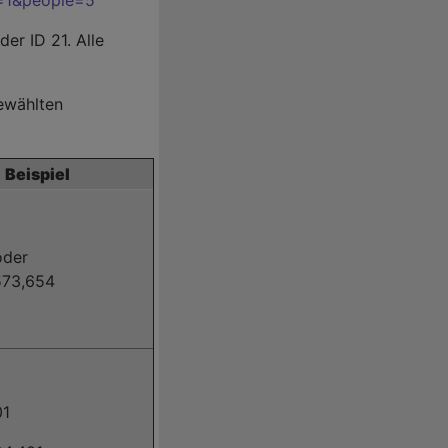
der ID 21. Alle
ewählten
Beispiel
oder
573,654
01