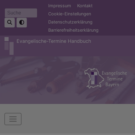
Direkt
Fußbereichsmenü
Impressum
Kontakt
zum
Cookie-Einstellungen
Suche
Inhalt
Datenschutzerklärung
Barrierefreiheitserklärung
Evangelische-Termine Handbuch
Hauptnavigation