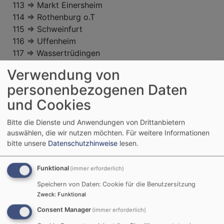
113 => Markt Einersheim
114 => Rothenburg o.T
115 => Schweinfurt
116 => Uffenheim
117 => Wassertrüdingen
118 => Windsbach
Verwendung von
119 => Würzburg
personenbezogenen Daten
201 => Augsburg
203 => Kempten
und Cookies
204 => Memmingen
Bitte die Dienste und Anwendungen von Drittanbietern
205 => Neu-Ulm
auswählen, die wir nutzen möchten.
Für weitere Informationen
208 => Donau-Ries
bitte unsere
Datenschutzhinweise
lesen.
302 => Bamberg
304 => Coburg
Funktional
(immer erforderlich)
305 => Forchheim
306 => Hof
Speichern von Daten: Cookie für die Benutzersitzung
Zweck
:
Funktional
307 => Kronach-Ludwigsstadt
308 => Kulmbach
Consent Manager
(immer erforderlich)
310 => Michelau