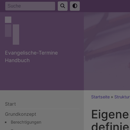
Direkt
Suche
zum
Inhalt
Evangelische-Termine
Handbuch
Breadcr
Startseite
Struktur
Start
Eigene
Grundkonzept
Berechtigungen
defini