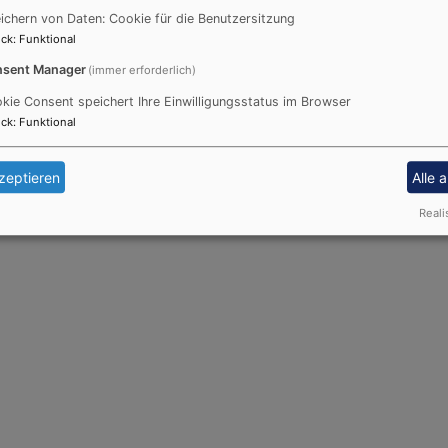
ichern von Daten: Cookie für die Benutzersitzung
ck
:
Funktional
sent Manager
(immer erforderlich)
kie Consent speichert Ihre Einwilligungsstatus im Browser
ck
:
Funktional
zeptieren
Alle 
Reali