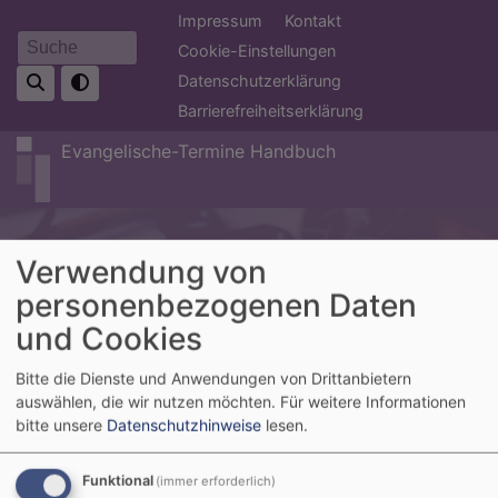
Direkt
Fußbereichsmenü
Impressum
Kontakt
zum
Cookie-Einstellungen
Suche
Inhalt
Datenschutzerklärung
Barrierefreiheitserklärung
Evangelische-Termine Handbuch
Verwendung von
personenbezogenen Daten
und Cookies
Bitte die Dienste und Anwendungen von Drittanbietern
auswählen, die wir nutzen möchten.
Für weitere Informationen
Hauptnavigation
bitte unsere
Datenschutzhinweise
lesen.
Funktional
(immer erforderlich)