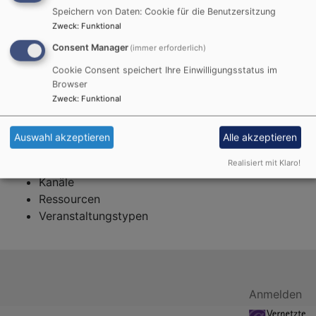
Breadcrumb
Speichern von Daten: Cookie für die Benutzersitzung
Startseite
Struktur
Zweck
:
Funktional
Struktur
Consent Manager
(immer erforderlich)
Cookie Consent speichert Ihre Einwilligungsstatus im
Browser
Zweck
:
Funktional
Im Bereich Struktur finden Sie folgende 5 Bereiche
verwalten.
Auswahl akzeptieren
Alle akzeptieren
Veranstaltungsorte
Realisiert mit Klaro!
Ansprechpartner
Kanäle
Ressourcen
Veranstaltungstypen
Benutzermenü
Anmelden