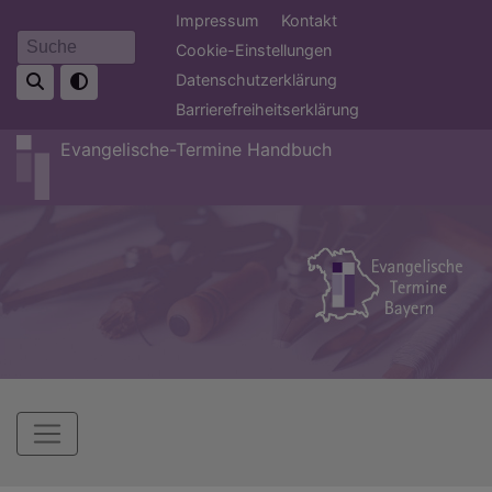
Direkt
Fußbereichsmenü
Impressum
Kontakt
zum
Cookie-Einstellungen
Suche
Inhalt
Datenschutzerklärung
Barrierefreiheitserklärung
Evangelische-Termine Handbuch
Hauptnavigation