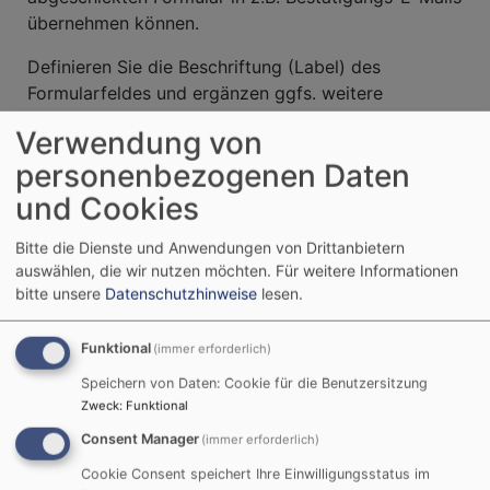
übernehmen können.
Definieren Sie die Beschriftung (Label) des
Formularfeldes und ergänzen ggfs. weitere
Einstellungen, die je nach Feld unterschiedlich sein
Verwendung von
können. Hilfetexte erscheinen unterhalb der
personenbezogenen Daten
Formularfelder. Nach den Klick auf "Übernehmen",
werden ihre Einstellungen direkt im Formular
und Cookies
sichtbar.
Bitte die Dienste und Anwendungen von Drittanbietern
Vergessen Sie am Ende nicht, Ihre Konfiguration
auswählen, die wir nutzen möchten.
Für weitere Informationen
über ein Klick auf den Speichern-Button zu sichern!
bitte unsere
Datenschutzhinweise
lesen.
Eingabeprüfungen ergänzen
Funktional
(immer erforderlich)
Speichern von Daten: Cookie für die Benutzersitzung
Wenn Nutzer das Formular ausfüllen und
Zweck
:
Funktional
Abschicken, können Sie Prüfungen einbauen, um
korrekte Daten zu erhalten. Je nach Feld können Sie
Consent Manager
(immer erforderlich)
Eingaben prüfen lassen auf:
Cookie Consent speichert Ihre Einwilligungsstatus im