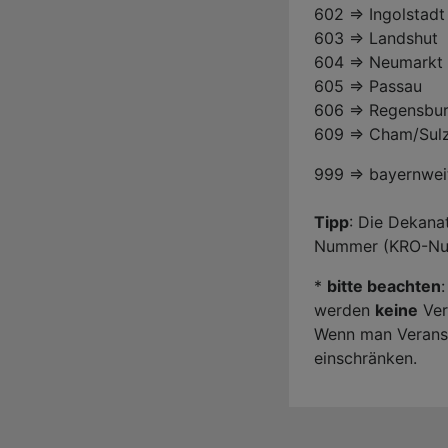
602 => Ingolstadt
603 => Landshut
604 => Neumarkt 
605 => Passau
606 => Regensbu
609 => Cham/Sul
999 => bayernwei
Tipp
: Die Dekana
Nummer (KRO-Nu
*
bitte beachten
werden
keine
Ver
Wenn man Veranst
einschränken.
Benutzermenü