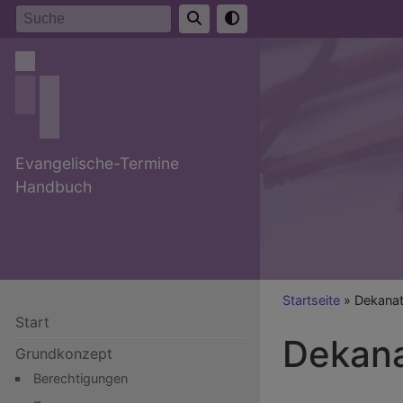
Direkt
Suche
zum
Inhalt
Evangelische-Termine
Handbuch
Breadcr
Startseite
Dekana
Start
Dekan
Grundkonzept
Berechtigungen