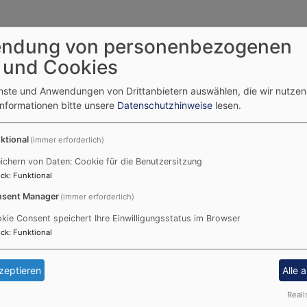
ndung von personenbezogenen
 und Cookies
en
enste und Anwendungen von Drittanbietern auswählen, die wir nutze
s
Informationen bitte unsere
Datenschutzhinweise
lesen.
ktional
(immer erforderlich)
ichern von Daten: Cookie für die Benutzersitzung
ck
:
Funktional
udwigsstadt
sent Manager
(immer erforderlich)
kie Consent speichert Ihre Einwilligungsstatus im Browser
g
ck
:
Funktional
zeptieren
Alle 
Reali