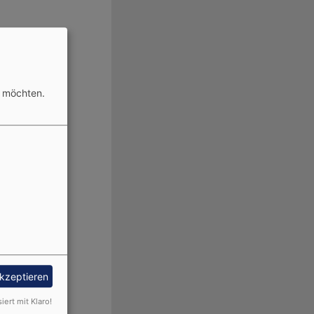
n möchten.
akzeptieren
siert mit Klaro!