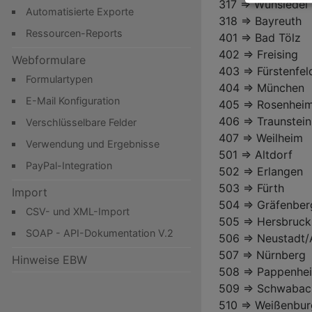
317 => Wunsiedel
Automatisierte Exporte
318 => Bayreuth
Ressourcen-Reports
401 => Bad Tölz
402 => Freising
Webformulare
403 => Fürstenfe
Formulartypen
404 => München
E-Mail Konfiguration
405 => Rosenhei
406 => Traunstein
Verschlüsselbare Felder
407 => Weilheim
Verwendung und Ergebnisse
501 => Altdorf
PayPal-Integration
502 => Erlangen
503 => Fürth
Import
504 => Gräfenber
CSV- und XML-Import
505 => Hersbruck
SOAP - API-Dokumentation V.2
506 => Neustadt/
507 => Nürnberg
Hinweise EBW
508 => Pappenhe
509 => Schwabac
510 => Weißenburg