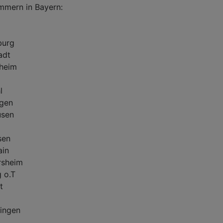
mmern in Bayern:
burg
adt
sheim
l
ngen
usen
sen
ain
rsheim
 o.T
t
dingen