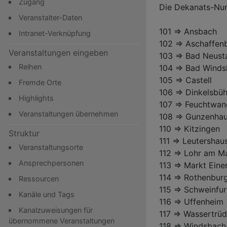
Zugang
Die Dekanats-Nu
Veranstalter-Daten
101 => Ansbach
Intranet-Verknüpfung
102 => Aschaffen
Veranstaltungen eingeben
103 => Bad Neust
Reihen
104 => Bad Wind
105 => Castell
Fremde Orte
106 => Dinkelsbüh
Highlights
107 => Feuchtwa
Veranstaltungen übernehmen
108 => Gunzenha
110 => Kitzingen
Struktur
111 => Leutershau
Veranstaltungsorte
112 => Lohr am M
Ansprechpersonen
113 => Markt Eine
114 => Rothenburg
Ressourcen
115 => Schweinfur
Kanäle und Tags
116 => Uffenheim
Kanalzuweisungen für
117 => Wassertrü
übernommene Veranstaltungen
118 => Windsbach