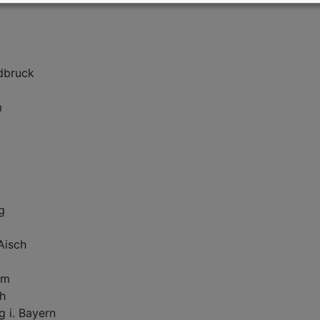
ldbruck
m
g
Aisch
im
h
 i. Bayern